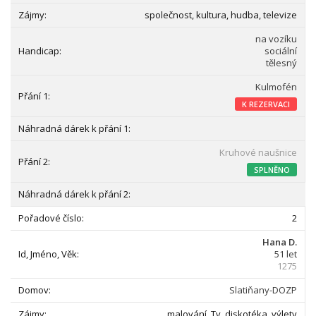
společnost, kultura, hudba, televize
na vozíku
sociální
tělesný
Kulmofén
K REZERVACI
Kruhové naušnice
SPLNĚNO
2
Hana D.
51 let
1275
Slatiňany-DOZP
malování, Tv, diskotéka, výlety