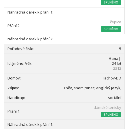
SPLNĚNO
čepice
SPLNĚNO
5
Hana J.
24 let
2312
Tachov-DD
zpěv, sport ,tanec, anglický jazyk,
sociální
dámské tenisky
SPLNĚNO