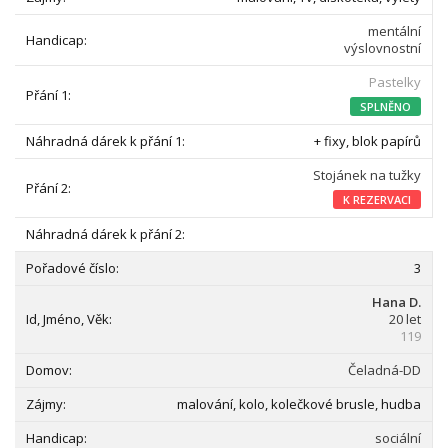
mentální
výslovnostní
Pastelky
SPLNĚNO
+ fixy, blok papírů
Stojánek na tužky
K REZERVACI
3
Hana D.
20 let
119
Čeladná-DD
malování, kolo, kolečkové brusle, hudba
sociální