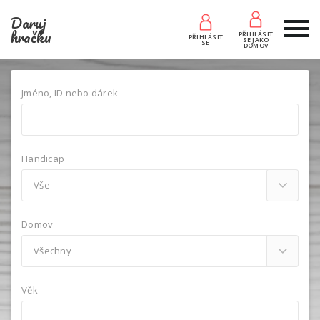
Daruj
hračku
PŘIHLÁSIT
PŘIHLÁSIT
SE JAKO
SE
DOMOV
Jméno, ID nebo dárek
Handicap
Domov
Věk