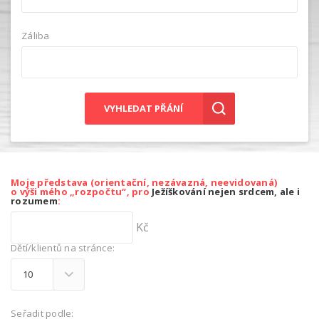
Záliba
VYHLEDAT PŘÁNÍ
Moje představa (orientační, nezávazná, neevidovaná)
o výši mého „rozpočtu“, pro
Ježíškování nejen srdcem, ale i
rozumem
:
Kč
Dětí/klientů na stránce:
Seřadit podle: