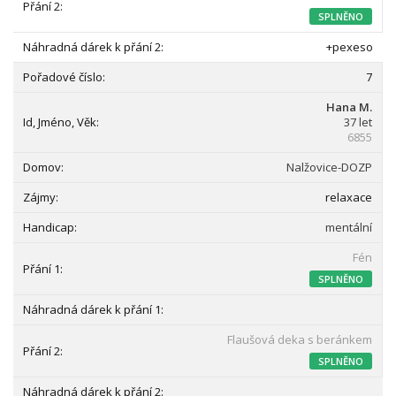
SPLNĚNO
+pexeso
7
Hana M.
37 let
6855
Nalžovice-DOZP
relaxace
mentální
Fén
SPLNĚNO
Flaušová deka s beránkem
SPLNĚNO