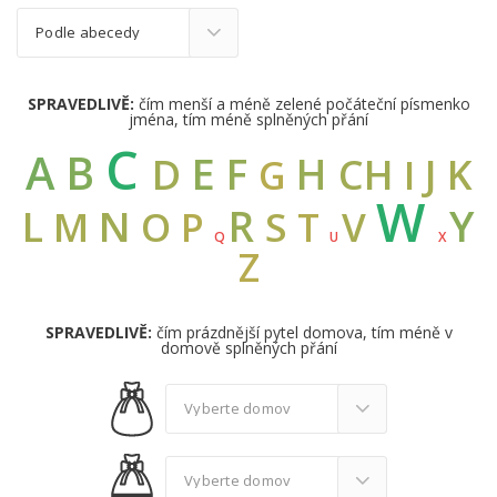
SPRAVEDLIVĚ:
čím menší a méně zelené počáteční písmenko
jména, tím méně splněných přání
C
A
B
E
F
H
D
CH
J
K
I
G
W
Y
R
L
N
M
O
S
V
P
T
Q
U
X
Z
SPRAVEDLIVĚ:
čím prázdnější pytel domova, tím méně v
domově splněných přání